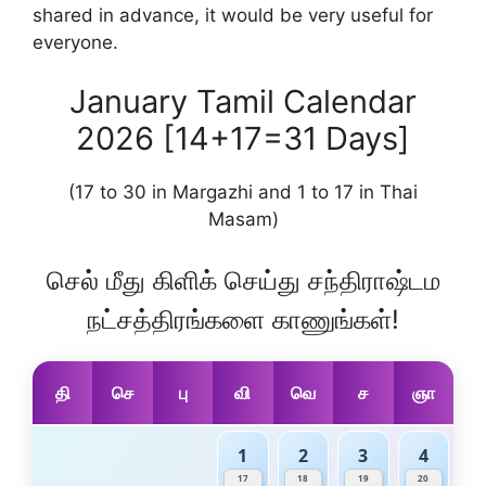
shared in advance, it would be very useful for
everyone.
January Tamil Calendar
2026 [14+17=31 Days]
(17 to 30 in Margazhi and 1 to 17 in Thai
Masam)
செல் மீது கிளிக் செய்து சந்திராஷ்டம
நட்சத்திரங்களை காணுங்கள்!
தி
செ
பு
வி
வெ
ச
ஞா
1
2
3
4
சுவாதி -
விசாகம் -
அனுஷம் -
கேட்டை -
விசாகம்
அனுஷம்
கேட்டை
மூலம்
17
18
19
20