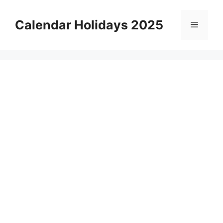
Skip
to
Calendar Holidays 2025
Menu
content